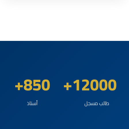
850+
12000+
طالب مسجل
أستاذ