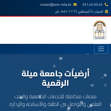
contact@univ-mila.dz
031.45.00.45
السبت، ٨ أغسطس ٢٠٢٦ ٠٥:٤٢:٠٣ ص
أرضيات جامعة ميلة
الرقمية
منصات متكاملة للخدمات الجامعية والبحث
العلمي والتواصل بين الطلبة والأساتذة والإدارة