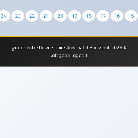
»
36
35
34
33
32
31
30
29
28