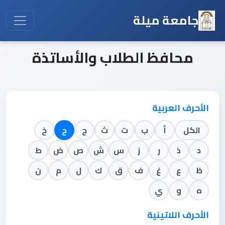
جامعة ميلة
محافظ الطلاب والأساتذة
الأحرف العربية
الكل
أ
ب
ت
ث
ج
ح
خ
د
ذ
ر
ز
س
ش
ص
ض
ط
ظ
ع
غ
ف
ق
ك
ل
م
ن
ه
و
ي
الأحرف اللاتينية