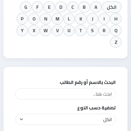
الكل
A
B
C
D
E
F
G
P
O
N
M
L
K
J
I
H
Y
X
W
V
U
T
S
R
Q
Z
البحث بالاسم أو رقم الطالب
تصفية حسب النوع