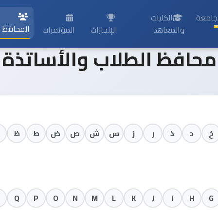
جامعة
الكليات
المحافظ
والمعاهد
الإنجازات
المؤتمرات
محافظ الطلاب والأساتذة
خ
د
ذ
ر
ز
س
ش
ص
ض
ط
ظ
Q
P
O
N
M
L
K
J
I
H
G