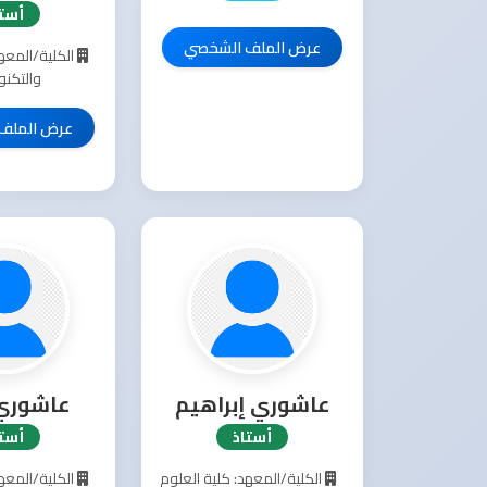
أستا
عرض الملف الشخصي
الكلية/المعهد
والتكنو
عرض الملف
عاشوري إبراهيم
عاشوري
أستاذ
أستا
الكلية/المعهد: كلية العلوم
الكلية/المعهد