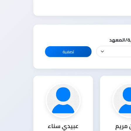
ة/المعهد
تصفية
 مريم
عبيدي سناء