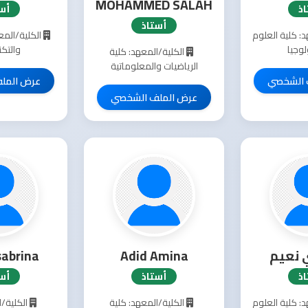
MOHAMMED SALAH
ذ
أس
أستاذ
: كلية العلوم
الكلية/المع
لوجيا
والتكن
الكلية/المعهد: كلية
الرياضيات والمعلوماتية
 الشخصي
عرض المل
عرض الملف الشخصي
 نعيم
Adid Amina
sabrina
ذ
أستاذ
أس
: كلية العلوم
الكلية/المعهد: كلية
الكلية/ا