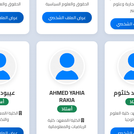
تجارية وعلوم
الحقوق والعلوم السياسية
الحقوق والع
ير
عرض الملف الشخصي
عرض المل
 الشخصي
د كلثوم
AHMED YAHIA
عيبود 
RAKIA
ذ
أس
أستاذ
: كلية العلوم
الكلية/المع
لوجيا
والتكن
الكلية/المعهد: كلية
الرياضيات والمعلوماتية
 الشخصي
عرض المل