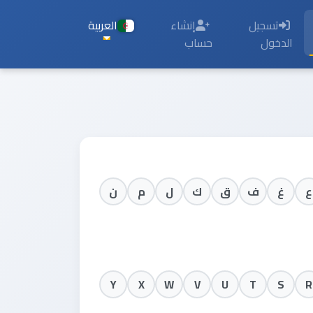
تسجيل
إنشاء
العربية
الدخول
حساب
ع
غ
ف
ق
ك
ل
م
ن
Y
X
W
V
U
T
S
R