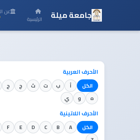
عن ال
جامعة ميلة
الرئيسية
الأحرف العربية
الكل
أ
ب
ت
ث
ج
ح
ه
و
ي
الأحرف اللاتينية
الكل
A
B
C
D
E
F
Z